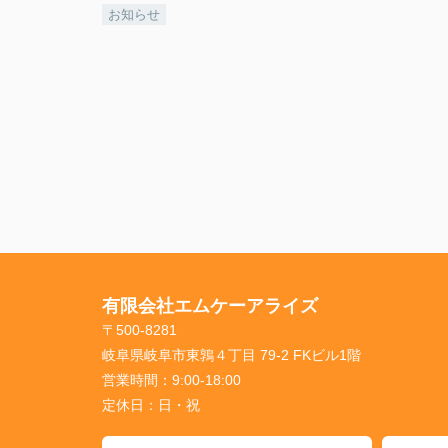
お知らせ
有限会社エムケーアライズ
〒500-8281
岐阜県岐阜市東鶉４丁目 79-2 FKビル1階
営業時間：
9:00-18:00
定休日：
日・祝