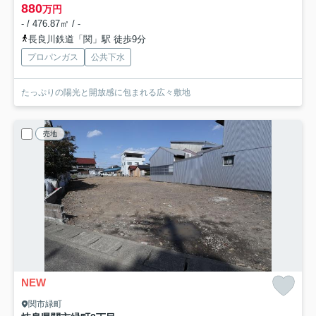
880
万円
- / 476.87㎡ / -
長良川鉄道「関」駅 徒歩9分
プロパンガス
公共下水
たっぷりの陽光と開放感に包まれる広々敷地
売地
NEW
関市緑町