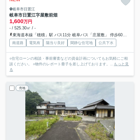
岐阜市日置江
岐阜市日置江字屋敷前畑
1,600
万円
- / 525.30㎡ / -
東海道本線「穂積」駅 バス11分 岐阜バス「庄屋敷」 停歩60分車10分 4.5km
南道路
電気有
陽当り良好
閑静な住宅地
公共下水
○住宅ローンの相談・事前審査などの資金計画についてもお気軽にご相
談ください。 ○物件のレポート冊子を差し上げております。...
もっと見
る
売地