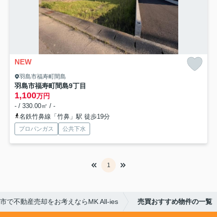
NEW
羽島市福寿町間島
羽島市福寿町間島9丁目
1,100
万円
- / 330.00㎡ / -
名鉄竹鼻線「竹鼻」駅 徒歩19分
プロパンガス
公共下水
1
市で不動産売却をお考えならMK All-ies
売買おすすめ物件の一覧