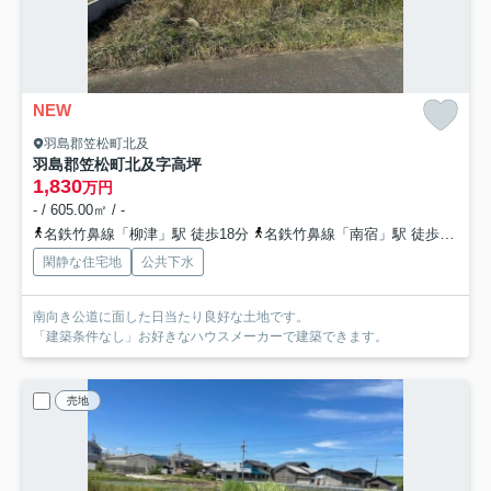
NEW
羽島郡笠松町北及
羽島郡笠松町北及字高坪
1,830
万円
- / 605.00㎡ / -
名鉄竹鼻線「柳津」駅 徒歩18分
名鉄竹鼻線「南宿」駅 徒歩25分
閑静な住宅地
公共下水
南向き公道に面した日当たり良好な土地です。
「建築条件なし」お好きなハウスメーカーで建築できます。
売地