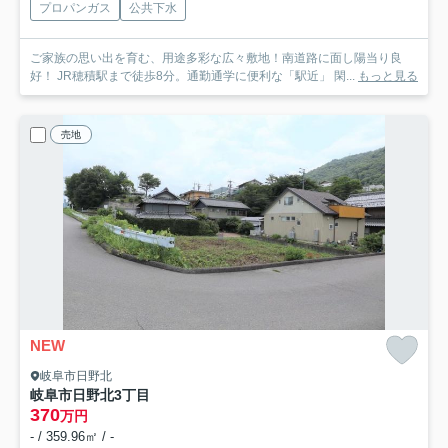
プロパンガス
公共下水
ご家族の思い出を育む、用途多彩な広々敷地！南道路に面し陽当り良
好！ JR穂積駅まで徒歩8分。通勤通学に便利な「駅近」 閑...
もっと見る
売地
NEW
岐阜市日野北
岐阜市日野北3丁目
370
万円
- / 359.96㎡ / -