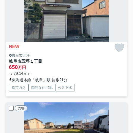
NEW
岐阜市五坪
岐阜市五坪１丁目
650
万円
- / 79.14㎡ / -
東海道本線「岐阜」駅 徒歩21分
都市ガス
閑静な住宅地
公共下水
売地