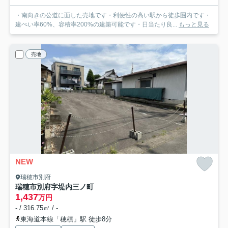
・南向きの公道に面した売地です・利便性の高い駅から徒歩圏内です・
建ぺい率60%、容積率200%の建築可能です・日当たり良...
もっと見る
売地
NEW
瑞穂市別府
瑞穂市別府字堤内三ノ町
1,437
万円
- / 316.75㎡ / -
東海道本線「穂積」駅 徒歩8分