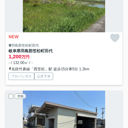
NEW
羽島郡笠松町田代
岐阜県羽島郡笠松町田代
1,200
万円
- / 132.00㎡ / -
名鉄竹鼻線「西笠松」駅 徒歩15分車5分 1.2km
プロパンガス
公共下水
売地