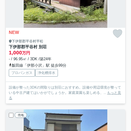
NEW
下伊那郡平谷村平松
下伊那郡平谷村 別荘
1,000
万円
- / 96.95㎡ / 3DK /築24年
飯田線「伊那小沢」駅 徒歩99分
プロパンガス
浄化槽排水
設備が整った3DKの間取りは別荘におすすめ。設備や周辺環境が整って
いる中古戸建てはいかがでしょうか。家庭菜園も楽しめる、...
もっと見
る
売地