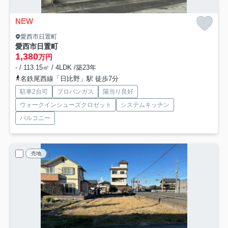
NEW
愛西市日置町
愛西市日置町
1,380
万円
- / 113.15㎡ / 4LDK /築23年
名鉄尾西線「日比野」駅 徒歩7分
駐車2台可
プロパンガス
陽当り良好
ウォークインシューズクロゼット
システムキッチン
バルコニー
売地