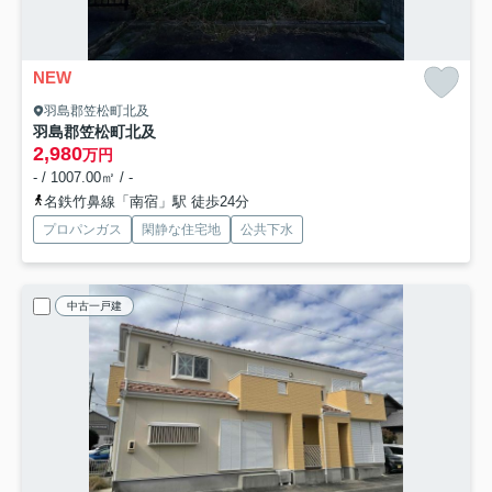
NEW
羽島郡笠松町北及
羽島郡笠松町北及
2,980
万円
- / 1007.00㎡ / -
名鉄竹鼻線「南宿」駅 徒歩24分
プロパンガス
閑静な住宅地
公共下水
中古一戸建