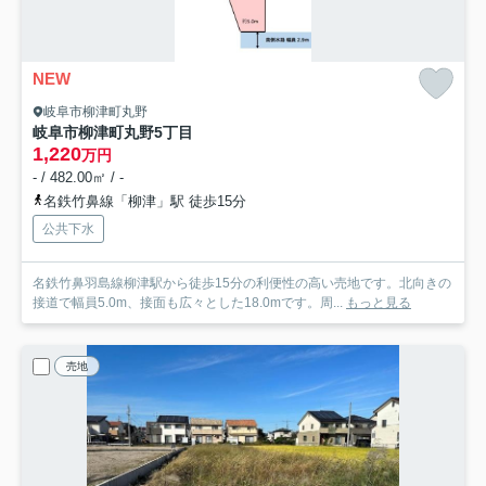
NEW
岐阜市柳津町丸野
岐阜市柳津町丸野5丁目
1,220
万円
- / 482.00㎡ / -
名鉄竹鼻線「柳津」駅 徒歩15分
公共下水
名鉄竹鼻羽島線柳津駅から徒歩15分の利便性の高い売地です。北向きの
接道で幅員5.0m、接面も広々とした18.0mです。周...
もっと見る
売地