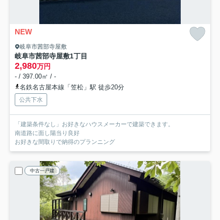
NEW
岐阜市茜部寺屋敷
岐阜市茜部寺屋敷1丁目
2,980
万円
- / 397.00㎡ / -
名鉄名古屋本線「笠松」駅 徒歩20分
公共下水
「建築条件なし」お好きなハウスメーカーで建築できます。
南道路に面し陽当り良好
お好きな間取りで納得のプランニング
中古一戸建