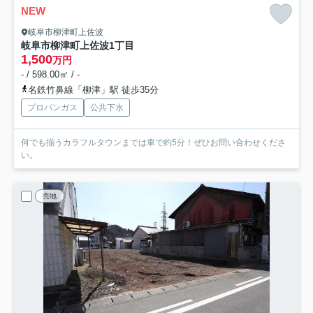
NEW
岐阜市柳津町上佐波
岐阜市柳津町上佐波1丁目
1,500
万円
- / 598.00㎡ / -
名鉄竹鼻線「柳津」駅 徒歩35分
プロパンガス
公共下水
何でも揃うカラフルタウンまでは車で約5分！ぜひお問い合わせくださ
い。
売地