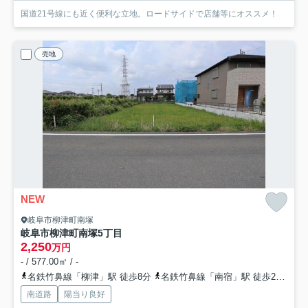
国道21号線にも近く便利な立地。ロードサイドで店舗等にオススメ！
売地
NEW
岐阜市柳津町南塚
岐阜市柳津町南塚5丁目
2,250
万円
- / 577.00㎡ / -
名鉄竹鼻線「柳津」駅 徒歩8分
名鉄竹鼻線「南宿」駅 徒歩24分
南道路
陽当り良好