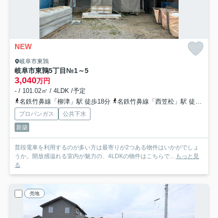
NEW
岐阜市東鶉
岐阜市東鶉5丁目№1～5
3,040
万円
- / 101.02㎡ / 4LDK /予定
名鉄竹鼻線「柳津」駅 徒歩18分
名鉄竹鼻線「西笠松」駅 徒歩26分
プロパンガス
公共下水
新築
普段電車を利用するのが多い方は最寄りが2つある物件はいかがでしょ
うか。開放感溢れる室内が魅力の、4LDKの物件はこちらで...
もっと見
る
売地