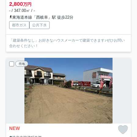
2,800
万円
- / 347.00㎡ / -
東海道本線「西岐阜」駅 徒歩22分
都市ガス
公共下水
「建築条件なし」お好きなハウスメーカーで建築できます♪ぜひお問い
合わせください！
売地
NEW