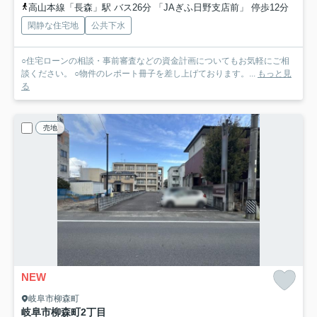
高山本線「長森」駅 バス26分 「JAぎふ日野支店前」 停歩12分
閑静な住宅地
公共下水
○住宅ローンの相談・事前審査などの資金計画についてもお気軽にご相
談ください。 ○物件のレポート冊子を差し上げております。...
もっと見
る
売地
NEW
岐阜市柳森町
岐阜市柳森町2丁目