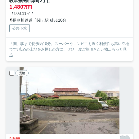
岐阜県関市緑町2丁目
1,480
万円
- / 808.11㎡ / -
長良川鉄道「関」駅 徒歩10分
公共下水
「関」駅まで徒歩約10分。スーパーやコンビニも近く利便性も高い立地
です♪広めの土地をお探しの方に、ぜひ一度ご覧頂きたい物...
もっと見
る
売地
NEW