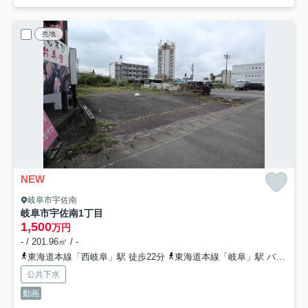
売地
NEW
岐阜市宇佐南
岐阜市宇佐南1丁目
1,500
万円
- / 201.96㎡ / -
東海道本線「西岐阜」駅 徒歩22分
東海道本線「岐阜」駅 バス11分 「宇佐」 停歩4分
公共下水
動画