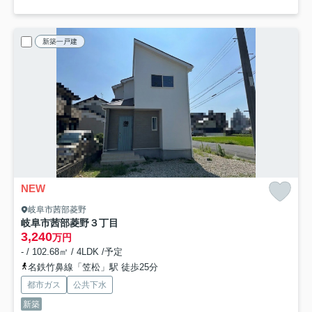
新築一戸建
NEW
岐阜市茜部菱野
岐阜市茜部菱野３丁目
3,240
万円
- / 102.68㎡ / 4LDK /予定
名鉄竹鼻線「笠松」駅 徒歩25分
都市ガス
公共下水
新築