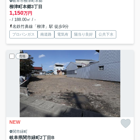
岐阜市柳津町本郷
柳津町本郷3丁目
1,150
万円
- / 188.00㎡ / -
名鉄竹鼻線「柳津」駅 徒歩9分
プロパンガス
南道路
電気有
陽当り良好
公共下水
売地
NEW
関市緑町
岐阜県関市緑町2丁目B