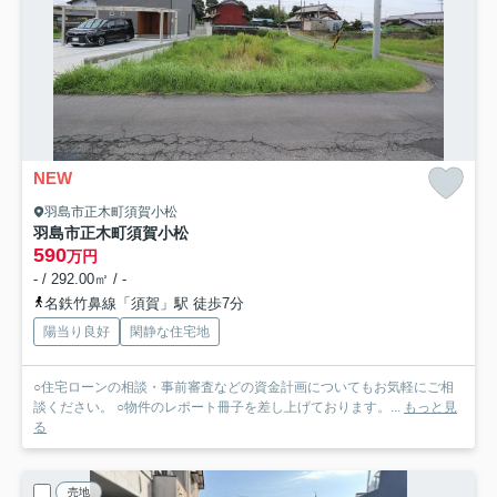
NEW
羽島市正木町須賀小松
羽島市正木町須賀小松
590
万円
- / 292.00㎡ / -
名鉄竹鼻線「須賀」駅 徒歩7分
陽当り良好
閑静な住宅地
○住宅ローンの相談・事前審査などの資金計画についてもお気軽にご相
談ください。 ○物件のレポート冊子を差し上げております。...
もっと見
る
売地