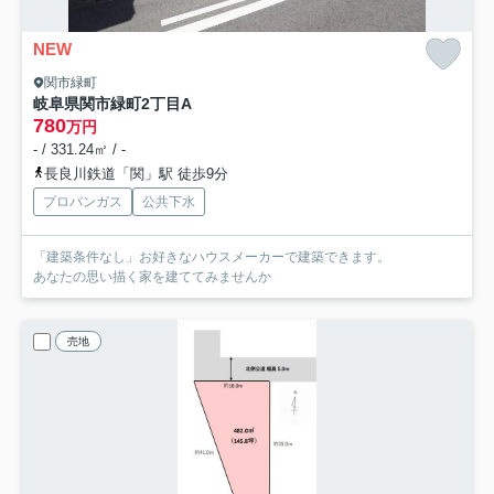
NEW
関市緑町
岐阜県関市緑町2丁目A
780
万円
- / 331.24㎡ / -
長良川鉄道「関」駅 徒歩9分
プロパンガス
公共下水
「建築条件なし」お好きなハウスメーカーで建築できます。
あなたの思い描く家を建ててみませんか
売地