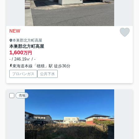
NEW
本巣郡北方町高屋
本巣郡北方町高屋
1,600
万円
- / 246.19㎡ / -
東海道本線「穂積」駅 徒歩36分
プロパンガス
公共下水
売地