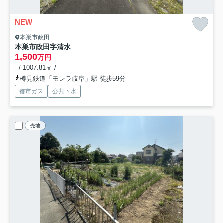
NEW
本巣市政田
本巣市政田字清水
1,500
万円
- / 1007.81㎡ / -
樽見鉄道「モレラ岐阜」駅 徒歩59分
都市ガス
公共下水
売地