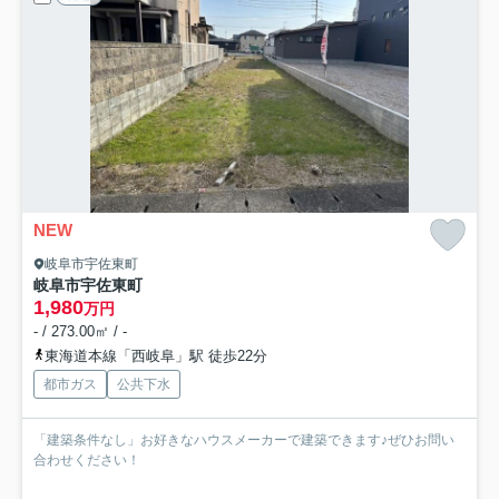
NEW
岐阜市宇佐東町
岐阜市宇佐東町
1,980
万円
- / 273.00㎡ / -
東海道本線「西岐阜」駅 徒歩22分
都市ガス
公共下水
「建築条件なし」お好きなハウスメーカーで建築できます♪ぜひお問い
合わせください！