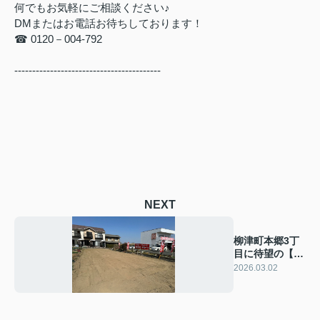
何でもお気軽にご相談ください♪
DM
またはお電話お待ちしております！
☎
0120
－
004-792
-----------------------------------------
NEXT
柳津町本郷3丁
目に待望の【売
地】が登場しま
2026.03.02
した！