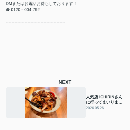
DMまたはお電話お待ちしております！
☎ 0120－004-792
-----------------------------------------
NEXT
人気店 ICHIRINさん
に行ってまいりまし
た〜！✨️
2026.05.26