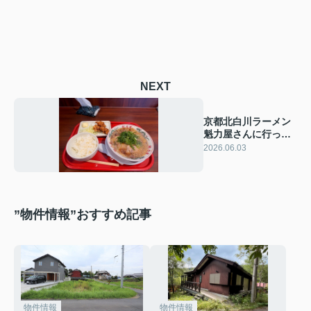
NEXT
京都北白川ラーメン
魁力屋さんに行って
きました♪
2026.06.03
”物件情報”おすすめ記事
物件情報
物件情報