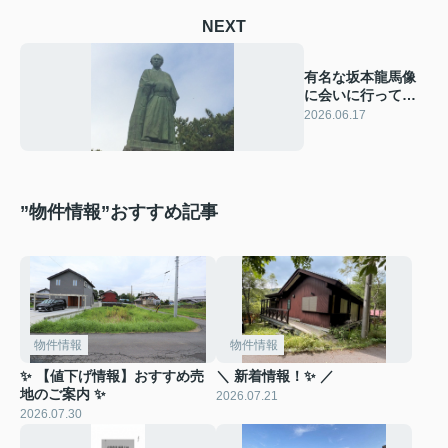
NEXT
有名な坂本龍馬像
に会いに行ってき
ました✨
2026.06.17
”物件情報”おすすめ記事
物件情報
物件情報
✨ 【値下げ情報】おすすめ売
＼ 新着情報！✨ ／
地のご案内 ✨
2026.07.21
2026.07.30