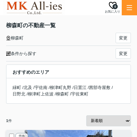
0
お気に入り
柳森町の不動産一覧
柳森町
変更
条件から探す
変更
おすすめのエリア
緑町
/
北及
/
宇佐南
/
柳津町丸野
/
日置江
/
茜部寺屋敷
/
日野北
/
柳津町上佐波
/
柳森町
/
宇佐東町
1
件
売地