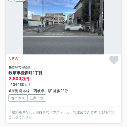
NEW
岐阜市柳森町
岐阜市柳森町2丁目
2,800
万円
- / 347.00㎡ / -
東海道本線「西岐阜」駅 徒歩22分
都市ガス
公共下水
「建築条件なし」お好きなハウスメーカーで建築できます♪ぜひお問い
合わせください！