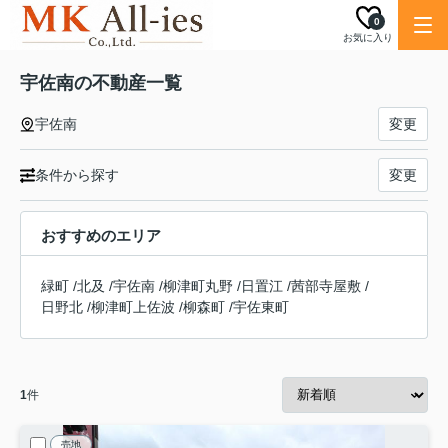
0
お気に入り
宇佐南の不動産一覧
宇佐南
変更
条件から探す
変更
おすすめのエリア
緑町
/
北及
/
宇佐南
/
柳津町丸野
/
日置江
/
茜部寺屋敷
/
日野北
/
柳津町上佐波
/
柳森町
/
宇佐東町
1
件
売地