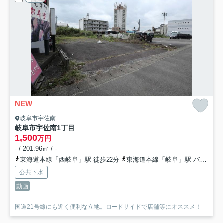
NEW
岐阜市宇佐南
岐阜市宇佐南1丁目
1,500
万円
- / 201.96㎡ / -
東海道本線「西岐阜」駅 徒歩22分
東海道本線「岐阜」駅 バス11分 「宇佐」 停歩4分
公共下水
動画
国道21号線にも近く便利な立地。ロードサイドで店舗等にオススメ！