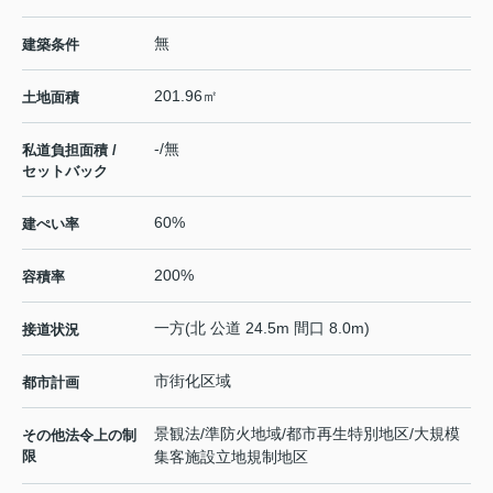
無
建築条件
201.96㎡
土地面積
-/無
私道負担面積 /
セットバック
60%
建ぺい率
200%
容積率
一方(北 公道 24.5m 間口 8.0m)
接道状況
市街化区域
都市計画
景観法/準防火地域/都市再生特別地区/大規模
その他法令上の制
限
集客施設立地規制地区