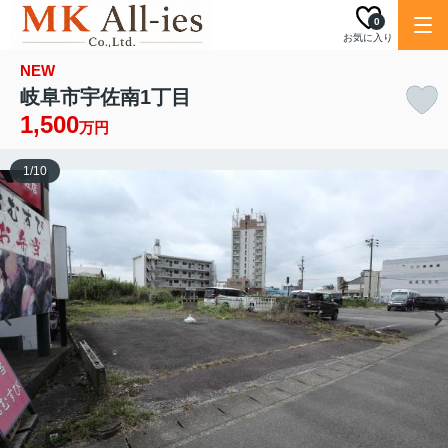
0
お気に入り
NEW
岐阜市宇佐南1丁目
1,500
万円
1
/
10