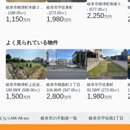
岐阜市柳津町南塚５丁目
岐阜市柳津町本郷３丁目
岐阜市宇佐東町
- (577.00㎡)
- (188.00㎡)
- (273.00㎡)
-
2,250
万円
1,150
1,980
万円
万円
よく見られている物件
岐阜市柳津町上佐波１丁目
岐阜市柳森町２丁目
岐阜市宇佐東町
1
180.89坪 (598.00㎡)
104.96坪 (347.00㎡)
82.58坪 (273.00㎡)
1,500
2,800
1,980
万円
万円
万円
MK All-ies
岐阜市の不動産一覧
岐阜市宇佐南1丁目