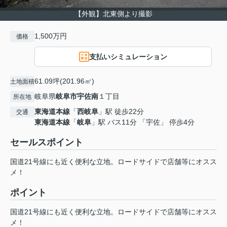
【外観】北東側より撮影
1,500万円
価格
支払いシミュレーション
61.09坪(201.96㎡)
土地面積
岐阜県
岐阜市
宇佐南
１丁目
所在地
東海道本線
「
西岐阜
」駅 徒歩22分
交通
東海道本線
「
岐阜
」駅 バス11分 「宇佐」 停歩4分
セールスポイント
国道21号線にも近く便利な立地。ロードサイドで店舗等にオスス
メ！
ポイント
国道21号線にも近く便利な立地。ロードサイドで店舗等にオスス
メ！