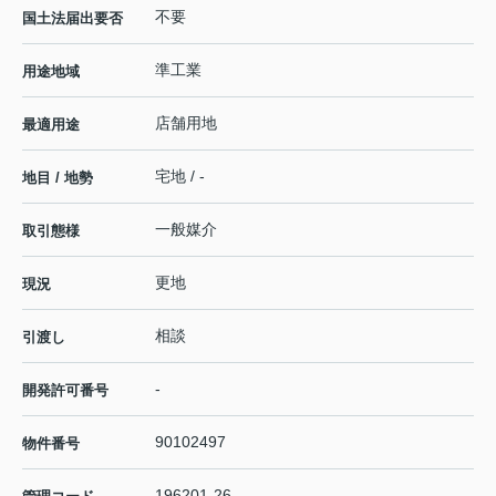
不要
国土法届出要否
準工業
用途地域
店舗用地
最適用途
宅地 / -
地目 / 地勢
一般媒介
取引態様
更地
現況
相談
引渡し
-
開発許可番号
90102497
物件番号
196201-26