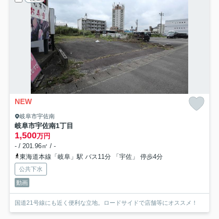
NEW
岐阜市宇佐南
岐阜市宇佐南1丁目
1,500
万円
- / 201.96㎡ / -
東海道本線「岐阜」駅 バス11分 「宇佐」 停歩4分
公共下水
動画
国道21号線にも近く便利な立地。ロードサイドで店舗等にオススメ！