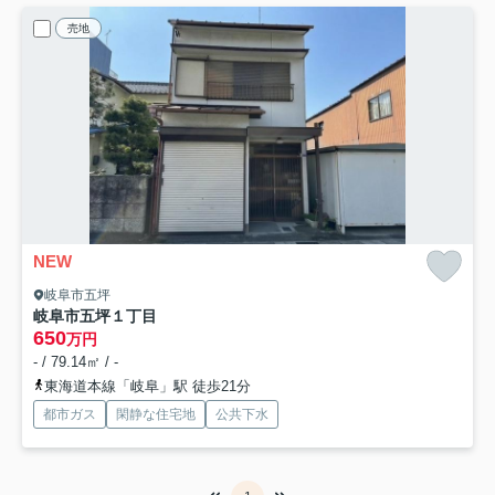
売地
NEW
岐阜市五坪
岐阜市五坪１丁目
650
万円
- / 79.14㎡ / -
東海道本線「岐阜」駅 徒歩21分
都市ガス
閑静な住宅地
公共下水