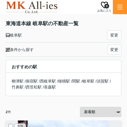
0
お気に入り
東海道本線 岐阜駅の不動産一覧
岐阜駅
変更
条件から探す
変更
おすすめの駅
柳津駅
/
南宿駅
/
西岐阜駅
/
穂積駅
/
関駅
/
岐阜駅
/
須賀駅
/
竹鼻駅
/
西笠松駅
/
長森駅
2
件
売地