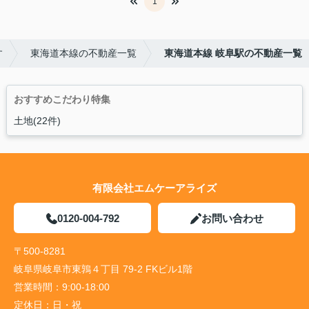
1
す
東海道本線の不動産一覧
東海道本線 岐阜駅の不動産一覧
おすすめこだわり特集
土地(22件)
有限会社エムケーアライズ
0120-004-792
お問い合わせ
〒500-8281
岐阜県岐阜市東鶉４丁目 79-2 FKビル1階
営業時間：
9:00-18:00
定休日：
日・祝