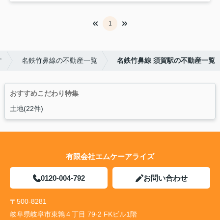
1
す
名鉄竹鼻線の不動産一覧
名鉄竹鼻線 須賀駅の不動産一覧
おすすめこだわり特集
土地(22件)
有限会社エムケーアライズ
0120-004-792
お問い合わせ
〒500-8281
岐阜県岐阜市東鶉４丁目 79-2 FKビル1階