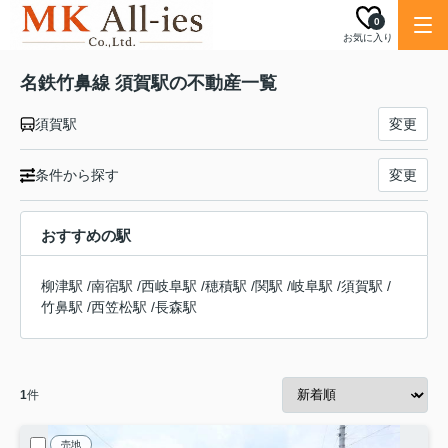
0
お気に入り
名鉄竹鼻線 須賀駅の不動産一覧
須賀駅
変更
条件から探す
変更
おすすめの駅
柳津駅
/
南宿駅
/
西岐阜駅
/
穂積駅
/
関駅
/
岐阜駅
/
須賀駅
/
竹鼻駅
/
西笠松駅
/
長森駅
1
件
売地