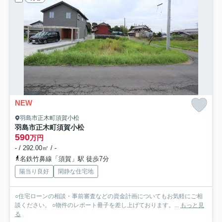
NEW
羽島市正木町須賀小松
羽島市正木町須賀小松
590
万円
- / 292.00㎡ / -
名鉄竹鼻線「須賀」駅 徒歩7分
陽当り良好
閑静な住宅地
○住宅ローンの相談・事前審査などの資金計画についてもお気軽にご相
談ください。 ○物件のレポート冊子を差し上げております。...
もっと見
る